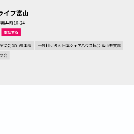
ライフ富山
奥井町10-24
電話する
産協会 富山県本部
一般社団法人 日本シェアハウス協会 富山県支部
協会